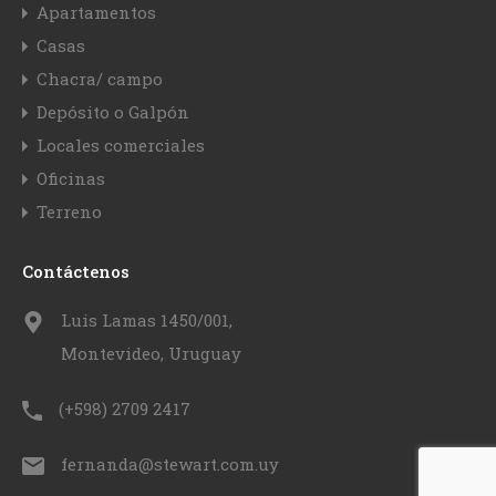
Apartamentos
Casas
Chacra/ campo
Depósito o Galpón
Locales comerciales
Oficinas
Terreno
Contáctenos
Luis Lamas 1450/001,
Montevideo, Uruguay
(+598) 2709 2417
fernanda@stewart.com.uy