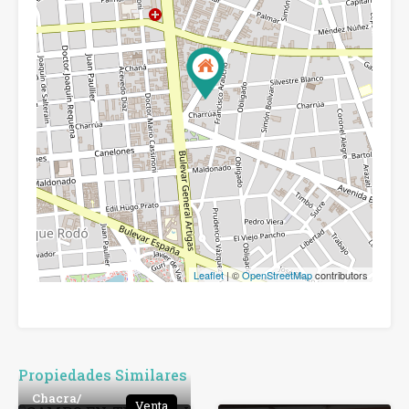
Leaflet
| ©
OpenStreetMap
contributors
Propiedades Similares
Chacra/
Venta