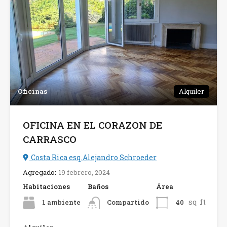
Oficinas
Alquiler
OFICINA EN EL CORAZON DE
CARRASCO
Costa Rica esq.Alejandro Schroeder
Agregado:
19 febrero, 2024
Habitaciones
Baños
Área
sq ft
1 ambiente
40
Compartido