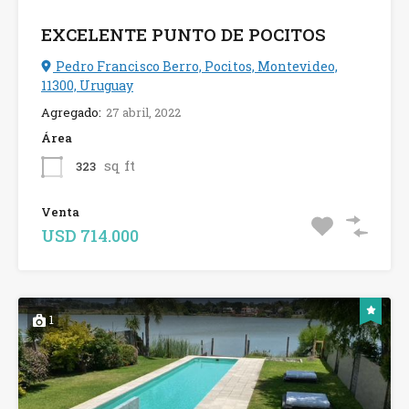
EXCELENTE PUNTO DE POCITOS
Pedro Francisco Berro, Pocitos, Montevideo,
11300, Uruguay
Agregado:
27 abril, 2022
Área
sq ft
323
Venta
USD 714.000
1