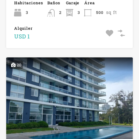
Habitaciones
Baños
Garaje
Área
sq ft
3
3
500
2
Alquiler
USD 1
20