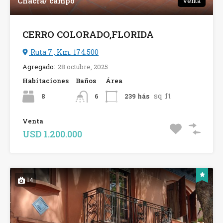
Chacra/ campo
Venta
CERRO COLORADO,FLORIDA
Ruta 7 , Km. 174.500
Agregado:
28 octubre, 2025
Habitaciones
Baños
Área
sq ft
8
239 hás
6
Venta
USD 1.200.000
14