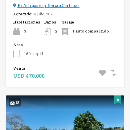
Br.Artigas esq. Garcia Cortinas
Agregado:
4 julio, 2023
Habitaciones
Baños
Garaje
3
1 auto compartido
2
Área
sq ft
150
Venta
USD 470.000
18