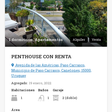
1 dormitorio, Apartamentos
Alquiler
Venta
PENTHOUSE CON RENTA
Avenida de las Américas, Paso Carrasco,
Municipio de Paso Carrasco, Canelones, 15000,
Uruguay
Agregado:
19 enero, 2022
Habitaciones
Baños
Garaje
1
2 (doble)
1
Área