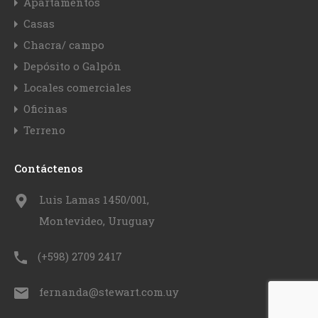
Apartamentos
Casas
Chacra/ campo
Depósito o Galpón
Locales comerciales
Oficinas
Terreno
Contáctenos
Luis Lamas 1450/001,
Montevideo, Uruguay
(+598) 2709 2417
fernanda@stewart.com.uy