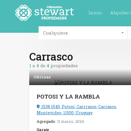
Inicio
Alquiler 
Cualquiera
Carrasco
1
a
4
de
4
propiedades
Oficinas
POTOSI Y LA RAMBLA
1538,1540, Potosí, Carrrasco, Carrasco,
Montevideo, 11500, Uruguay
Agregado:
11 marzo, 2024
Garaje