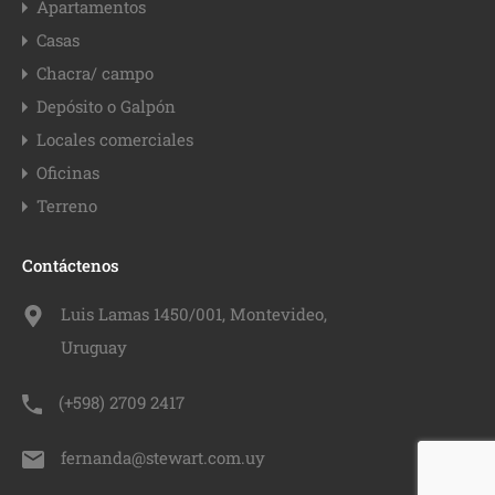
Apartamentos
Casas
Chacra/ campo
Depósito o Galpón
Locales comerciales
Oficinas
Terreno
Contáctenos
Luis Lamas 1450/001, Montevideo,
Uruguay
(+598) 2709 2417
fernanda@stewart.com.uy