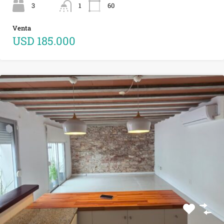
3
1
60
Venta
USD 185.000