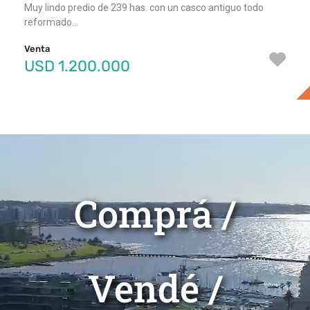
Muy lindo predio de 239 has. con un casco antiguo todo
Excelente casa de 483 mts. edificados con salida al lago
Muy linda planta de 150 mts. frente a Br. Artigas. Son 2…
reformado…
(1.170 mts.de…
Venta
USD 470.000
Venta
Venta
USD 1.200.000
USD 1.400.000
Comprá /
Vendé /