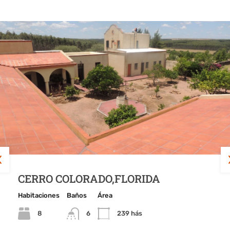
CERRO COLORADO,FLORIDA
SOBRE AVDA.DE LAS AMERICAS
FRENTE AL CLUB DE GOLF
Habitaciones
Habitaciones
Habitaciones
Baños
Baños
Baños
Área
Área
Área
8
3
3
6
5
2
239 hás
483
150