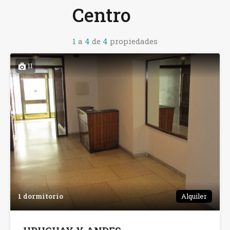
Centro
1
a
4
de
4
propiedades
11
1 dormitorio
Alquiler