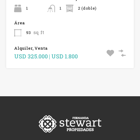
1
2 (doble)
1
Área
sq ft
93
Alquiler, Venta
USD 325.000 | USD 1.800