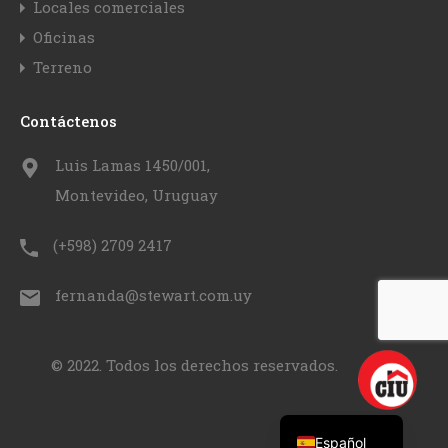
Locales comerciales
Oficinas
Terreno
Contáctenos
Luis Lamas 1450/001,
Montevideo, Uruguay
(+598) 2709 2417
fernanda@stewart.com.uy
© 2022. Todos los derechos reservados.
English
Español