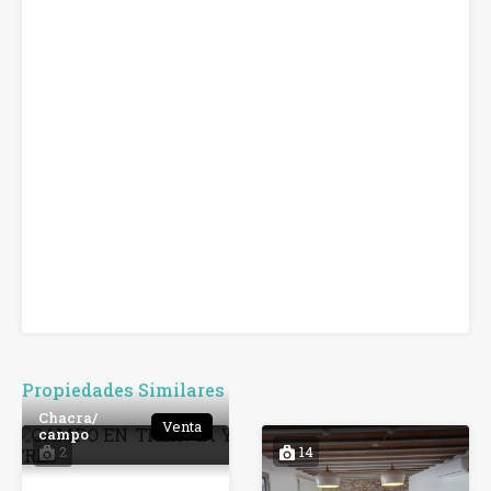
Propiedades Similares
Chacra/
Venta
campo
2
14