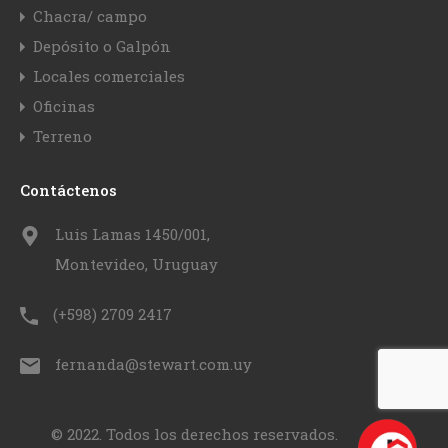
Chacra/ campo
Depósito o Galpón
Locales comerciales
Oficinas
Terreno
Contáctenos
Luis Lamas 1450/001,
Montevideo, Uruguay
(+598) 2709 2417
fernanda@stewart.com.uy
© 2022. Todos los derechos reservados.