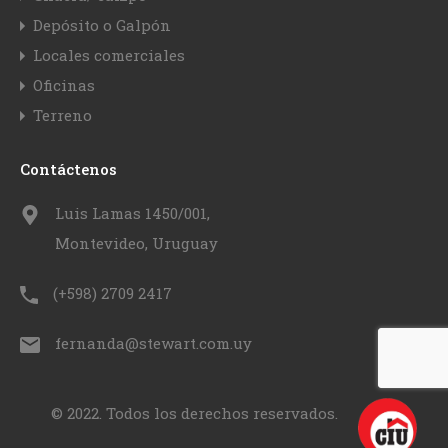
Depósito o Galpón
Locales comerciales
Oficinas
Terreno
Contáctenos
Luis Lamas 1450/001,
Montevideo, Uruguay
(+598) 2709 2417
fernanda@stewart.com.uy
© 2022. Todos los derechos reservados.