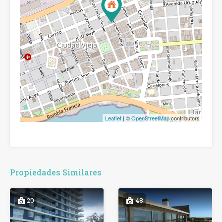
Leaflet
| ©
OpenStreetMap
contributors
Propiedades Similares
20
48