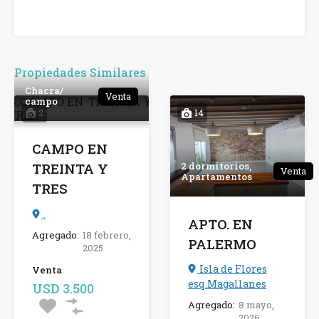
Propiedades Similares
Chacra/
Venta
campo
2
14
CAMPO EN
2 dormitorios,
TREINTA Y
Venta
Apartamentos
TRES
.
APTO. EN
Agregado:
18 febrero,
PALERMO
2025
Isla de Flores
Venta
esq.Magallanes
USD 3.500
Agregado:
8 mayo,
2026