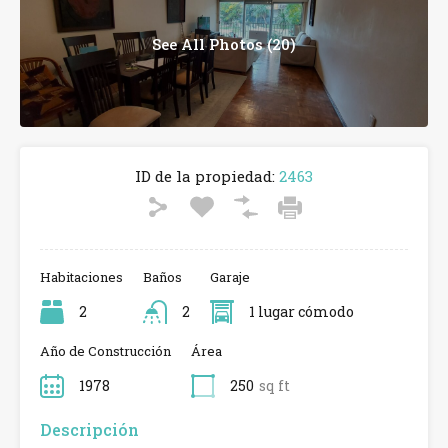
See All Photos (20)
ID de la propiedad:
2463
Habitaciones
Baños
Garaje
2
2
1 lugar cómodo
Año de Construcción
Área
1978
250
sq ft
Descripción