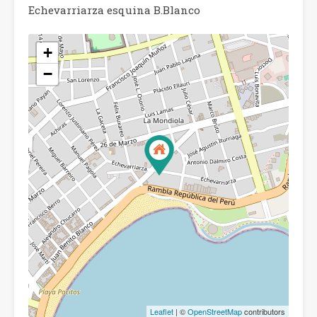
Echevarriarza esquina B.Blanco
+
−
Leaflet
| ©
OpenStreetMap
contributors