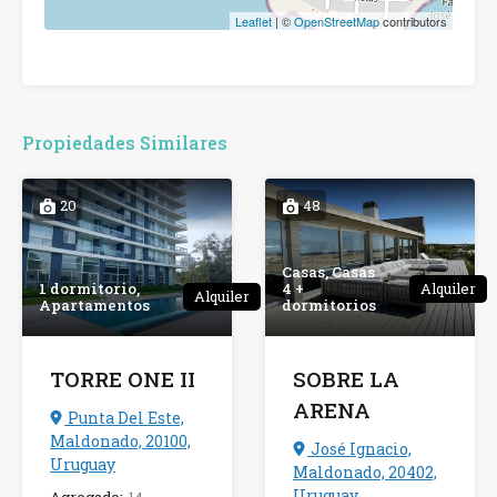
Leaflet
| ©
OpenStreetMap
contributors
Propiedades Similares
20
48
Casas, Casas
1 dormitorio,
4 +
Alquiler
Alquiler
Apartamentos
dormitorios
TORRE ONE II
SOBRE LA
ARENA
Punta Del Este,
Maldonado, 20100,
José Ignacio,
Uruguay
Maldonado, 20402,
Uruguay
Agregado:
14