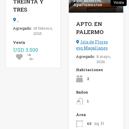
2 dormitorios,
TREINTA Y
Venta
Apartamentos
TRES
.
APTO. EN
Agregado:
18 febrero,
PALERMO
2025
Isla de Flores
Venta
esq.Magallanes
USD 3.500
Agregado:
8 mayo,
2026
Habitaciones
2
Baños
1
Área
sq ft
65