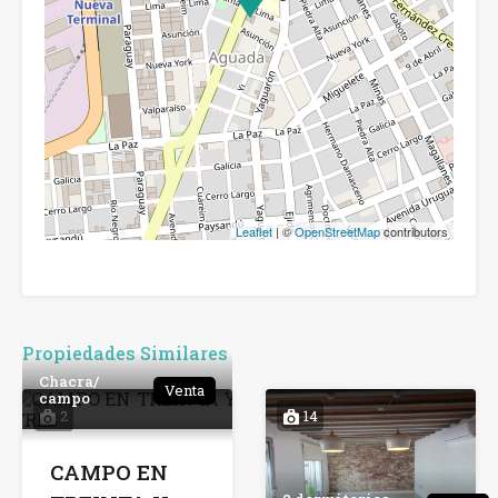
Leaflet
| ©
OpenStreetMap
contributors
Propiedades Similares
Chacra/
Venta
campo
2
14
CAMPO EN