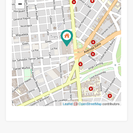
−
Leaflet
| ©
OpenStreetMap
contributors