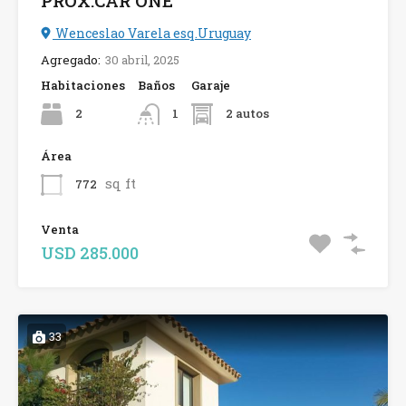
PROX.CAR ONE
Wenceslao Varela esq.Uruguay
Agregado:
30 abril, 2025
Habitaciones
Baños
Garaje
2
2 autos
1
Área
sq ft
772
Venta
USD 285.000
33