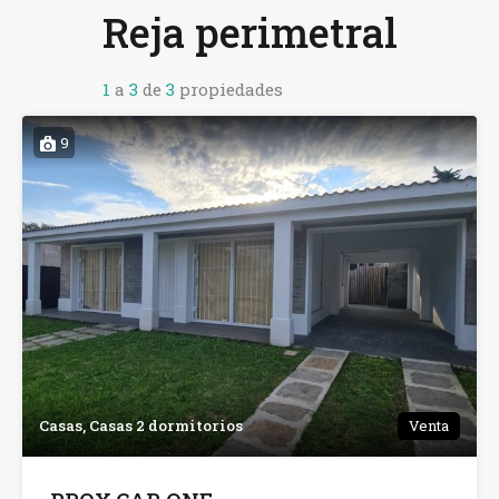
Reja perimetral
1
a
3
de
3
propiedades
9
Casas, Casas 2 dormitorios
Venta