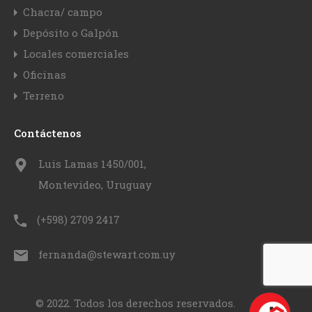
Chacra/ campo
Depósito o Galpón
Locales comerciales
Oficinas
Terreno
Contáctenos
Luis Lamas 1450/001,
Montevideo, Uruguay
(+598) 2709 2417
fernanda@stewart.com.uy
© 2022. Todos los derechos reservados.