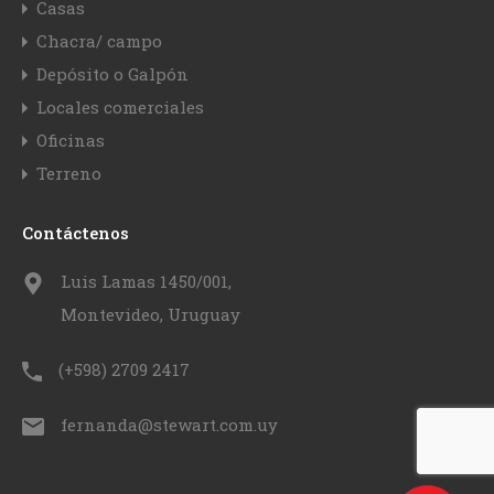
Casas
Chacra/ campo
Depósito o Galpón
Locales comerciales
Oficinas
Terreno
Contáctenos
Luis Lamas 1450/001,
Montevideo, Uruguay
(+598) 2709 2417
fernanda@stewart.com.uy