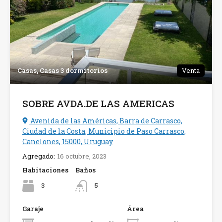
Casas, Casas 3 dormitorios
Venta
SOBRE AVDA.DE LAS AMERICAS
Avenida de las Américas, Barra de Carrasco,
Ciudad de la Costa, Municipio de Paso Carrasco,
Canelones, 15000, Uruguay
Agregado:
16 octubre, 2023
Habitaciones
Baños
3
5
Garaje
Área