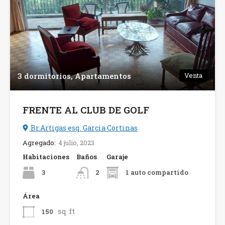
3 dormitorios, Apartamentos
Venta
FRENTE AL CLUB DE GOLF
Br.Artigas esq. Garcia Cortinas
Agregado:
4 julio, 2023
Habitaciones
Baños
Garaje
3
1 auto compartido
2
Área
sq ft
150