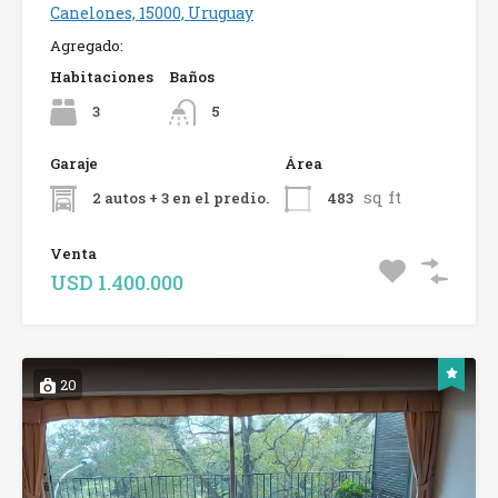
Canelones, 15000, Uruguay
Agregado:
Habitaciones
Baños
3
5
Garaje
Área
sq ft
2 autos + 3 en el predio.
483
Venta
USD 1.400.000
20